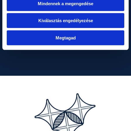
Mindennek a megengedése
Kiválasztás engedélyezése
Megtagad