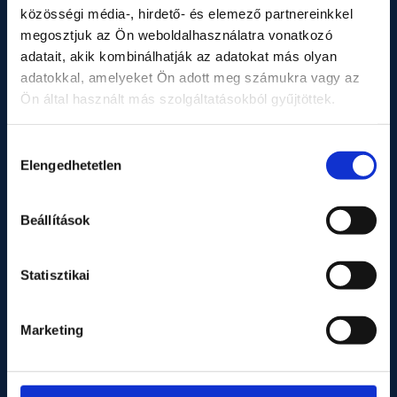
közösségi média-, hirdető- és elemező partnereinkkel
megosztjuk az Ön weboldalhasználatra vonatkozó
adatait, akik kombinálhatják az adatokat más olyan
WALL 250-320
WALL
adatokkal, amelyeket Ön adott meg számukra vagy az
Ön által használt más szolgáltatásokból gyűjtöttek.
Hozzájárulás
magasság (cm)
250,0
2
Elengedhetetlen
kiválasztása
szélesség (cm)
320,0
4
Beállítások
mélység (cm)
10,0
display tömege (kg)
23,0
Statisztikai
teljes tömeg (kg)
39,0
Marketing