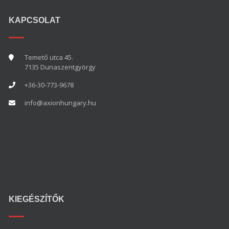
KAPCSOLAT
Temető utca 45.
7135 Dunaszentgyörgy
+36-30-773-9678
info@
axionhungary
.hu
KIEGÉSZÍTŐK