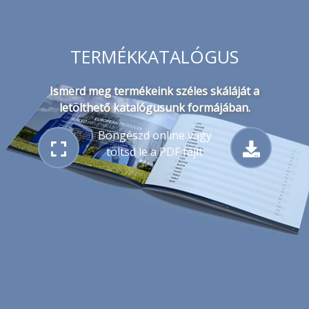
TERMÉK
KATALÓGUS
Ismerd meg termékeink széles skáláját a
letölthető katalógusunk formájában.
Böngészd online vagy
töltsd le a PDF fájlt