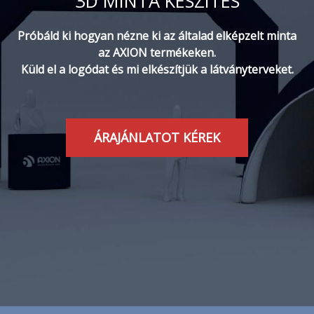
3D MINTA KÉSZÍTÉS
Próbáld ki hogyan nézne ki az általad elképzelt minta
az AXION termékeken.
Küld el a logódat és mi elkészítjük a látványterveket.
ÁRAJÁNLATOT KÉREK